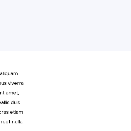
 aliquam
pus viverra
ent amet,
llis duis
 cras etiam
reet nulla.