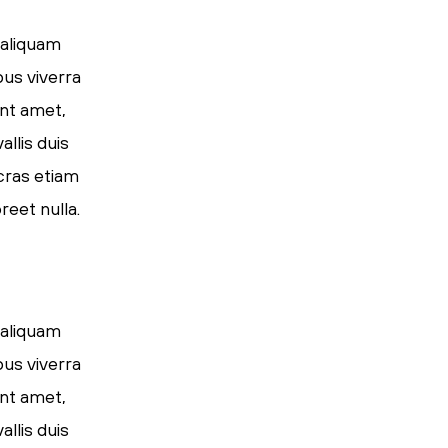
 aliquam
pus viverra
ent amet,
llis duis
 cras etiam
reet nulla.
 aliquam
pus viverra
ent amet,
llis duis