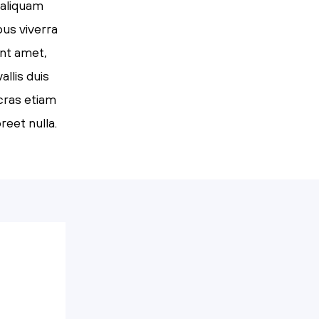
 aliquam
pus viverra
ent amet,
llis duis
 cras etiam
reet nulla.