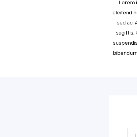
Lorem i
eleifend n
sed ac. 
sagittis
suspendiss
bibendum s