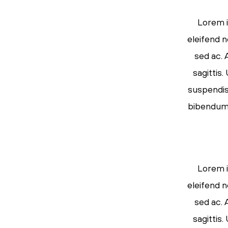
Lorem i
eleifend n
sed ac. 
sagittis
suspendiss
bibendum s
Lorem i
eleifend n
sed ac. 
sagittis