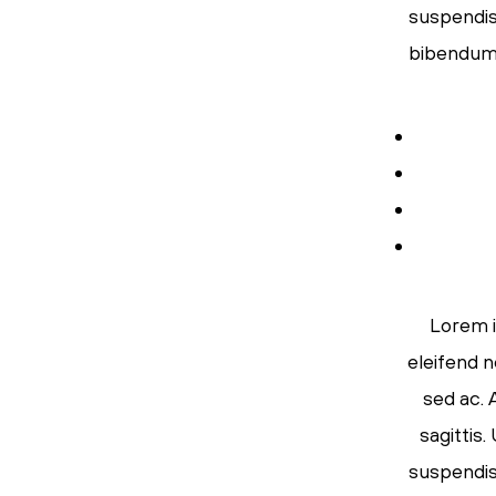
suspendiss
bibendum s
Lorem i
eleifend n
sed ac. 
sagittis
suspendiss