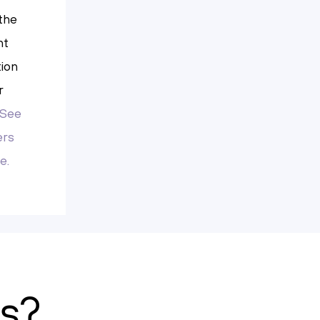
the
ht
tion
r
See
ers
e.
s?