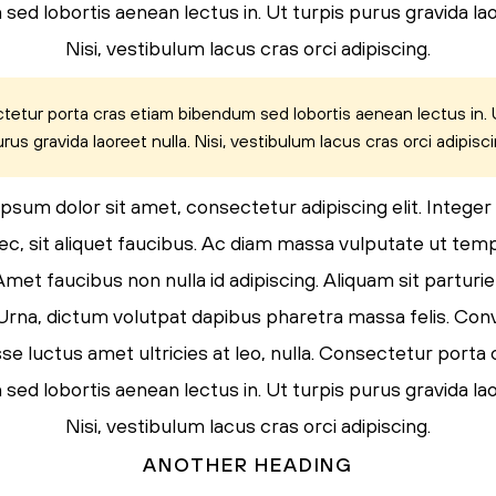
ed lobortis aenean lectus in. Ut turpis purus gravida lao
Nisi, vestibulum lacus cras orci adipiscing.
etur porta cras etiam bibendum sed lobortis aenean lectus in. U
rus gravida laoreet nulla. Nisi, vestibulum lacus cras orci adipisci
psum dolor sit amet, consectetur adipiscing elit. Integer
ec, sit aliquet faucibus. Ac diam massa vulputate ut tem
Amet faucibus non nulla id adipiscing. Aliquam sit parturi
. Urna, dictum volutpat dapibus pharetra massa felis. Conva
e luctus amet ultricies at leo, nulla. Consectetur porta
ed lobortis aenean lectus in. Ut turpis purus gravida lao
Nisi, vestibulum lacus cras orci adipiscing.
ANOTHER HEADING