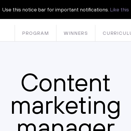
Use this notice bar for important notifications.
Like this
PROGRAM
WINNERS
CURRICUL
Content
marketing
manager