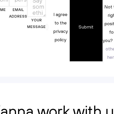
Not 
AME
EMAIL
I agree
rig
ADDRESS
YOUR
to the
posi
MESSAGE
privacy
fo
policy
you?
oth
her
anna work with u