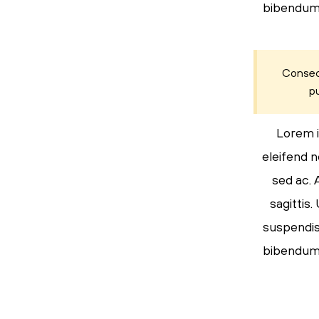
bibendum s
Consect
pu
Lorem i
eleifend n
sed ac. 
sagittis
suspendiss
bibendum s