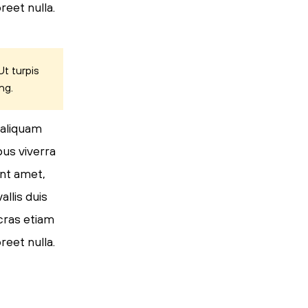
reet nulla.
t turpis
ng.
 aliquam
pus viverra
ent amet,
llis duis
 cras etiam
reet nulla.