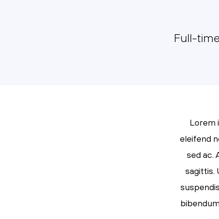
Full-tim
Lorem i
eleifend n
sed ac. 
sagittis
suspendiss
bibendum s