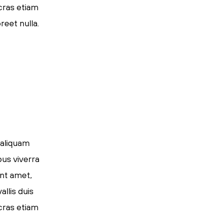
 cras etiam
reet nulla.
 aliquam
pus viverra
ent amet,
llis duis
 cras etiam