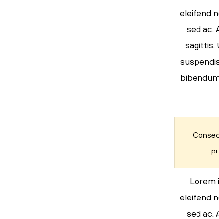
eleifend n
sed ac. 
sagittis
suspendiss
bibendum s
Consect
pu
Lorem i
eleifend n
sed ac. 