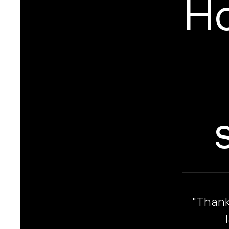
H
"Thanks