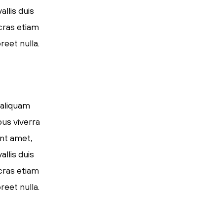
llis duis
 cras etiam
reet nulla.
 aliquam
pus viverra
ent amet,
llis duis
 cras etiam
reet nulla.