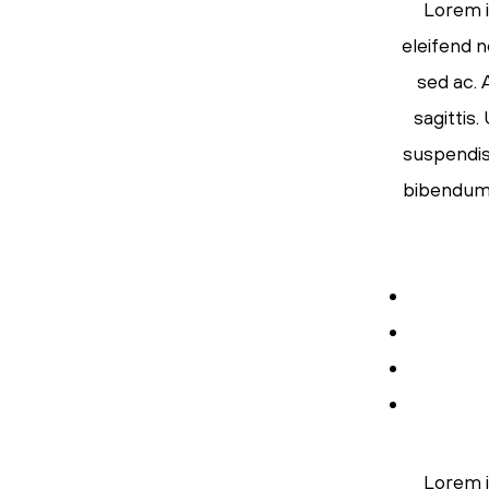
Lorem i
eleifend n
sed ac. 
sagittis
suspendiss
bibendum s
Lorem i