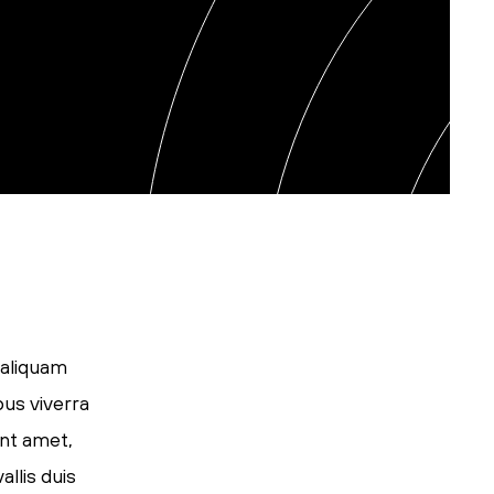
 aliquam
pus viverra
ent amet,
llis duis