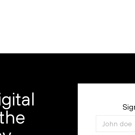
gital
Sig
 the