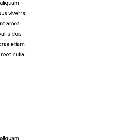
 aliquam
pus viverra
ent amet,
llis duis
 cras etiam
reet nulla.
 aliquam