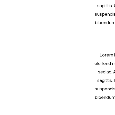
sagittis
suspendiss
bibendum s
Lorem i
eleifend n
sed ac. 
sagittis
suspendiss
bibendum s