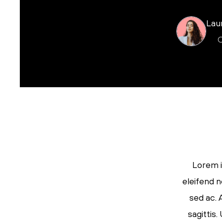
Lau
C
Lorem i
eleifend n
sed ac. 
sagittis