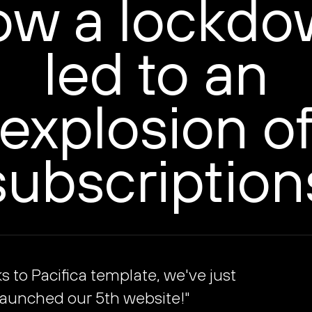
ow a lockdo
led to an
explosion o
subscription
 to Pacifica template, we've just
launched our 5th website!"