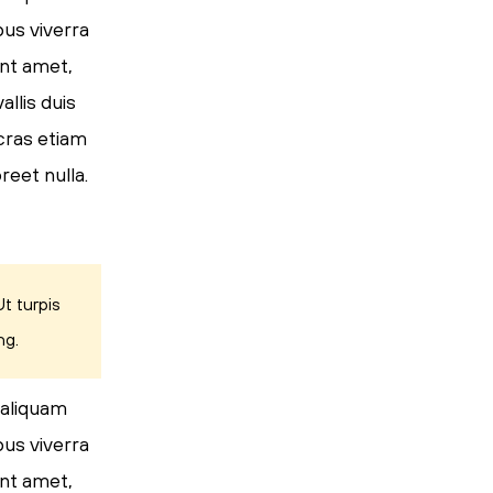
pus viverra
ent amet,
llis duis
 cras etiam
reet nulla.
t turpis
ng.
 aliquam
pus viverra
ent amet,