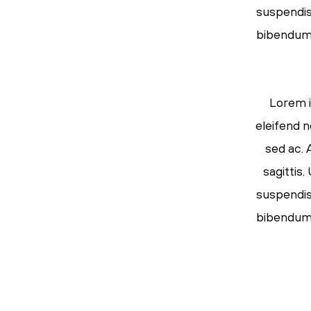
suspendiss
bibendum s
Lorem i
eleifend n
sed ac. 
sagittis
suspendiss
bibendum s