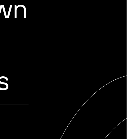
wn
f
s